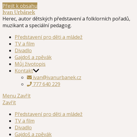
Přejít k obsahu
Ivan Urbánek
Herec, autor dětských představení a folklorních pořadů,
muzikant a speciální pedagog.
Představení pro děti a mládež
TV a film
Divadlo
Gajdoš a zpěvák
Můj životopis
Kontakt
ivan@ivanurbanek.cz
777 640 229
Menu
Zavřít
Zavřít
Představení pro děti a mládež
TV a film
Divadlo
Gajdoš a zpěvák