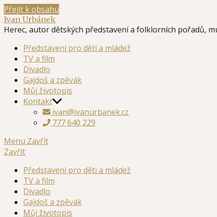
Přejít k obsahu
Ivan Urbánek
Herec, autor dětských představení a folklorních pořadů, m
Představení pro děti a mládež
TV a film
Divadlo
Gajdoš a zpěvák
Můj životopis
Kontakt
ivan@ivanurbanek.cz
777 640 229
Menu
Zavřít
Zavřít
Představení pro děti a mládež
TV a film
Divadlo
Gajdoš a zpěvák
Můj životopis