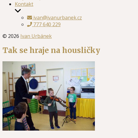
Kontakt
Zobrazit
podmenu
ivan@ivanurbanek.cz
777 640 229
© 2026
Ivan Urbánek
Tak se hraje na housličky