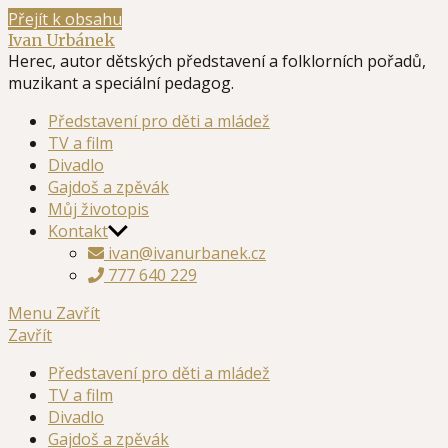
Přejít k obsahu
Ivan Urbánek
Herec, autor dětských představení a folklorních pořadů,
muzikant a speciální pedagog.
Představení pro děti a mládež
TV a film
Divadlo
Gajdoš a zpěvák
Můj životopis
Kontakt
ivan@ivanurbanek.cz
777 640 229
Menu
Zavřít
Zavřít
Představení pro děti a mládež
TV a film
Divadlo
Gajdoš a zpěvák