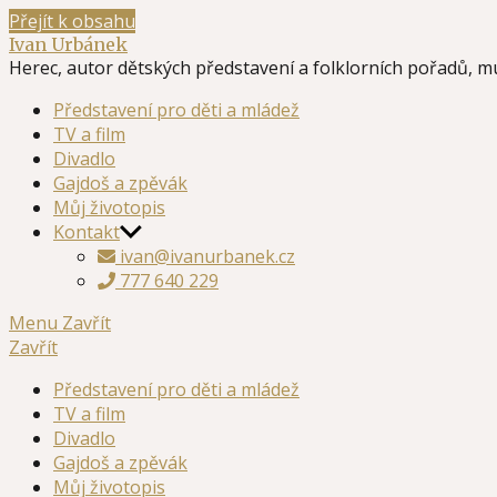
Přejít k obsahu
Ivan Urbánek
Herec, autor dětských představení a folklorních pořadů, m
Představení pro děti a mládež
TV a film
Divadlo
Gajdoš a zpěvák
Můj životopis
Kontakt
ivan@ivanurbanek.cz
777 640 229
Menu
Zavřít
Zavřít
Představení pro děti a mládež
TV a film
Divadlo
Gajdoš a zpěvák
Můj životopis