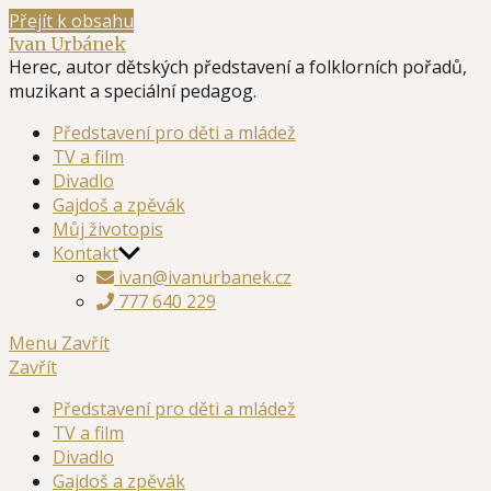
Přejít k obsahu
Ivan Urbánek
Herec, autor dětských představení a folklorních pořadů,
muzikant a speciální pedagog.
Představení pro děti a mládež
TV a film
Divadlo
Gajdoš a zpěvák
Můj životopis
Kontakt
ivan@ivanurbanek.cz
777 640 229
Menu
Zavřít
Zavřít
Představení pro děti a mládež
TV a film
Divadlo
Gajdoš a zpěvák