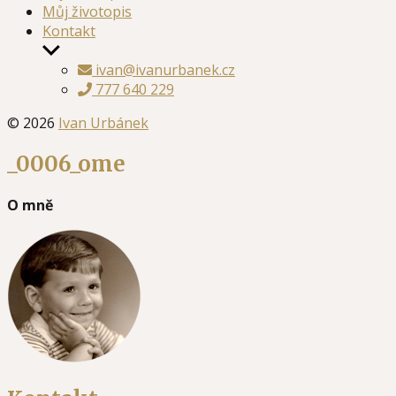
Můj životopis
Kontakt
Zobrazit
podmenu
ivan@ivanurbanek.cz
777 640 229
© 2026
Ivan Urbánek
_0006_ome
O mně