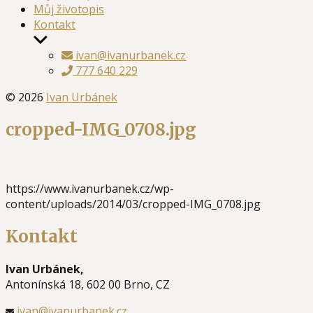
Můj životopis
Kontakt
Zobrazit
podmenu
ivan@ivanurbanek.cz
777 640 229
© 2026
Ivan Urbánek
cropped-IMG_0708.jpg
https://www.ivanurbanek.cz/wp-
content/uploads/2014/03/cropped-IMG_0708.jpg
Kontakt
Ivan Urbánek,
Antonínská 18, 602 00 Brno, CZ
ivan@ivanurbanek.cz