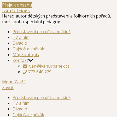
Přejít k obsahu
Ivan Urbánek
Herec, autor dětských představení a folklorních pořadů,
muzikant a speciální pedagog.
Představení pro děti a mládež
TV a film
Divadlo
Gajdoš a zpěvák
Můj životopis
Kontakt
ivan@ivanurbanek.cz
777 640 229
Menu
Zavřít
Zavřít
Představení pro děti a mládež
TV a film
Divadlo
Gajdoš a zpěvák