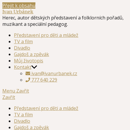
Přejít k obsahu
Ivan Urbánek
Herec, autor dětských představení a folklorních pořadů,
muzikant a speciální pedagog.
Představení pro děti a mládež
TV a film
Divadlo
Gajdoš a zpěvák
Můj životopis
Kontakt
ivan@ivanurbanek.cz
777 640 229
Menu
Zavřít
Zavřít
Představení pro děti a mládež
TV a film
Divadlo
Gajdoš a zpěvák