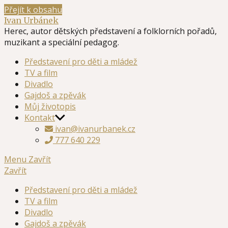
Přejít k obsahu
Ivan Urbánek
Herec, autor dětských představení a folklorních pořadů,
muzikant a speciální pedagog.
Představení pro děti a mládež
TV a film
Divadlo
Gajdoš a zpěvák
Můj životopis
Kontakt
ivan@ivanurbanek.cz
777 640 229
Menu
Zavřít
Zavřít
Představení pro děti a mládež
TV a film
Divadlo
Gajdoš a zpěvák