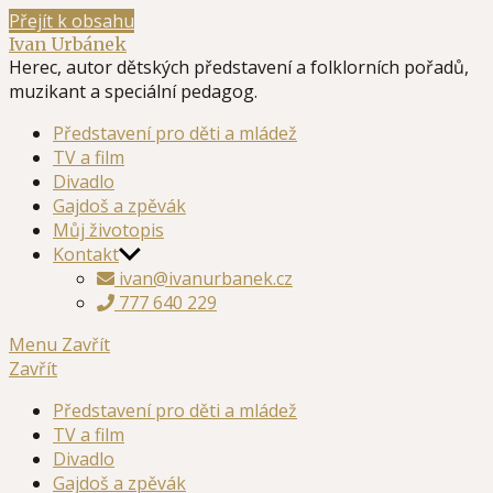
Přejít k obsahu
Ivan Urbánek
Herec, autor dětských představení a folklorních pořadů,
muzikant a speciální pedagog.
Představení pro děti a mládež
TV a film
Divadlo
Gajdoš a zpěvák
Můj životopis
Kontakt
ivan@ivanurbanek.cz
777 640 229
Menu
Zavřít
Zavřít
Představení pro děti a mládež
TV a film
Divadlo
Gajdoš a zpěvák