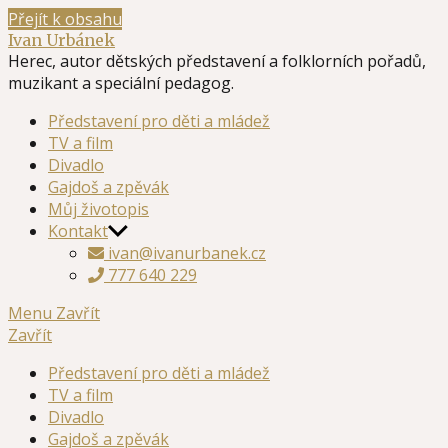
Přejít k obsahu
Ivan Urbánek
Herec, autor dětských představení a folklorních pořadů,
muzikant a speciální pedagog.
Představení pro děti a mládež
TV a film
Divadlo
Gajdoš a zpěvák
Můj životopis
Kontakt
ivan@ivanurbanek.cz
777 640 229
Menu
Zavřít
Zavřít
Představení pro děti a mládež
TV a film
Divadlo
Gajdoš a zpěvák