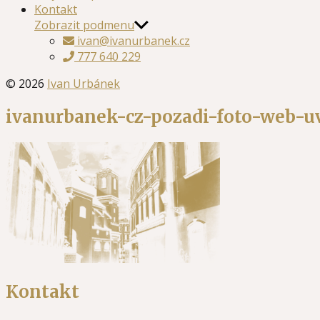
Kontakt
Zobrazit podmenu
ivan@ivanurbanek.cz
777 640 229
© 2026
Ivan Urbánek
ivanurbanek-cz-pozadi-foto-web-u
Kontakt