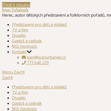
Přejít k obsahu
Ivan Urbánek
Herec, autor dětských představení a folklorních pořadů, m
Představení pro děti a mládež
TV a film
Divadlo
Gajdoš a zpěvák
Můj životopis
Kontakt
ivan@ivanurbanek.cz
777 640 229
Menu
Zavřít
Zavřít
Představení pro děti a mládež
TV a film
Divadlo
Gajdoš a zpěvák
Můj životopis