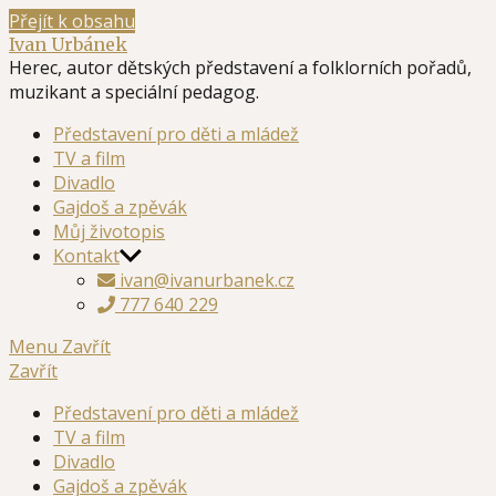
Přejít k obsahu
Ivan Urbánek
Herec, autor dětských představení a folklorních pořadů,
muzikant a speciální pedagog.
Představení pro děti a mládež
TV a film
Divadlo
Gajdoš a zpěvák
Můj životopis
Kontakt
ivan@ivanurbanek.cz
777 640 229
Menu
Zavřít
Zavřít
Představení pro děti a mládež
TV a film
Divadlo
Gajdoš a zpěvák