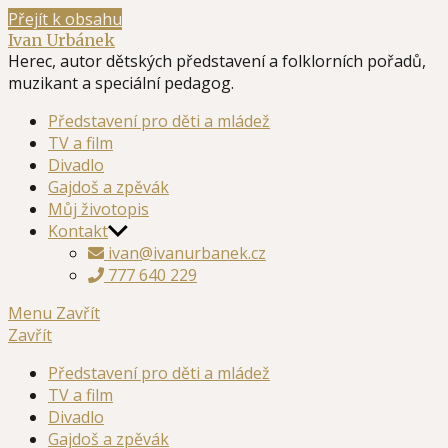
Přejít k obsahu
Ivan Urbánek
Herec, autor dětských představení a folklorních pořadů,
muzikant a speciální pedagog.
Představení pro děti a mládež
TV a film
Divadlo
Gajdoš a zpěvák
Můj životopis
Kontakt
ivan@ivanurbanek.cz
777 640 229
Menu
Zavřít
Zavřít
Představení pro děti a mládež
TV a film
Divadlo
Gajdoš a zpěvák