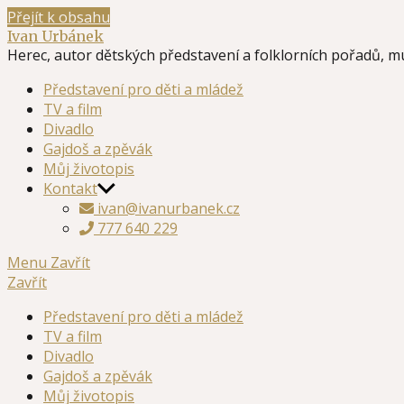
Přejít k obsahu
Ivan Urbánek
Herec, autor dětských představení a folklorních pořadů, m
Představení pro děti a mládež
TV a film
Divadlo
Gajdoš a zpěvák
Můj životopis
Kontakt
ivan@ivanurbanek.cz
777 640 229
Menu
Zavřít
Zavřít
Představení pro děti a mládež
TV a film
Divadlo
Gajdoš a zpěvák
Můj životopis