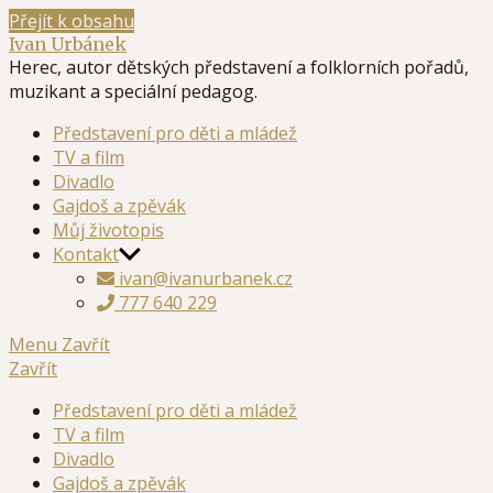
Přejít k obsahu
Ivan Urbánek
Herec, autor dětských představení a folklorních pořadů,
muzikant a speciální pedagog.
Představení pro děti a mládež
TV a film
Divadlo
Gajdoš a zpěvák
Můj životopis
Kontakt
ivan@ivanurbanek.cz
777 640 229
Menu
Zavřít
Zavřít
Představení pro děti a mládež
TV a film
Divadlo
Gajdoš a zpěvák