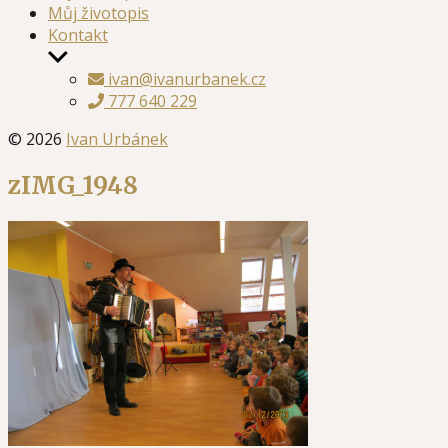
Můj životopis
Kontakt
Zobrazit
podmenu
ivan@ivanurbanek.cz
777 640 229
© 2026
Ivan Urbánek
zIMG_1948