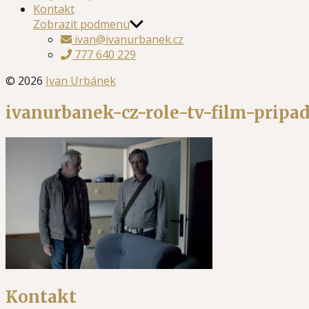
Kontakt
Zobrazit podmenu
ivan@ivanurbanek.cz
777 640 229
© 2026
Ivan Urbánek
ivanurbanek-cz-role-tv-film-pripa
Kontakt