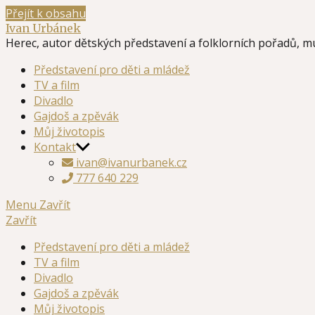
Přejít k obsahu
Ivan Urbánek
Herec, autor dětských představení a folklorních pořadů, m
Představení pro děti a mládež
TV a film
Divadlo
Gajdoš a zpěvák
Můj životopis
Kontakt
ivan@ivanurbanek.cz
777 640 229
Menu
Zavřít
Zavřít
Představení pro děti a mládež
TV a film
Divadlo
Gajdoš a zpěvák
Můj životopis