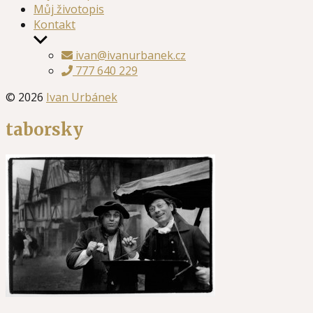
Můj životopis
Kontakt
Zobrazit
podmenu
ivan@ivanurbanek.cz
777 640 229
© 2026
Ivan Urbánek
taborsky