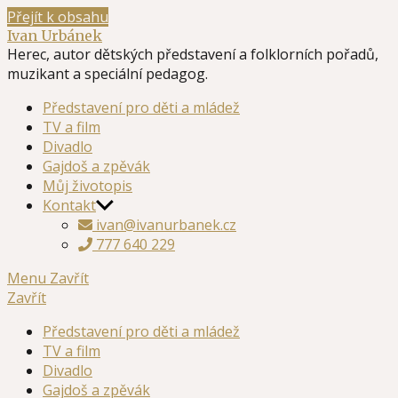
Přejít k obsahu
Ivan Urbánek
Herec, autor dětských představení a folklorních pořadů,
muzikant a speciální pedagog.
Představení pro děti a mládež
TV a film
Divadlo
Gajdoš a zpěvák
Můj životopis
Kontakt
ivan@ivanurbanek.cz
777 640 229
Menu
Zavřít
Zavřít
Představení pro děti a mládež
TV a film
Divadlo
Gajdoš a zpěvák