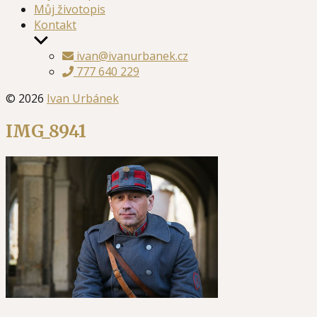
Můj životopis
Kontakt
Zobrazit
podmenu
ivan@ivanurbanek.cz
777 640 229
© 2026
Ivan Urbánek
IMG_8941