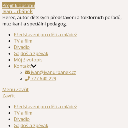
Přejít k obsahu
Ivan Urbánek
Herec, autor dětských představení a folklorních pořadů,
muzikant a speciální pedagog.
Představení pro děti a mládež
TV a film
Divadlo
Gajdoš a zpěvák
Můj životopis
Kontakt
ivan@ivanurbanek.cz
777 640 229
Menu
Zavřít
Zavřít
Představení pro děti a mládež
TV a film
Divadlo
Gajdoš a zpěvák