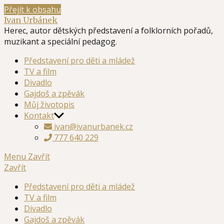
Přejít k obsahu
Ivan Urbánek
Herec, autor dětských představení a folklorních pořadů,
muzikant a speciální pedagog.
Představení pro děti a mládež
TV a film
Divadlo
Gajdoš a zpěvák
Můj životopis
Kontakt
ivan@ivanurbanek.cz
777 640 229
Menu
Zavřít
Zavřít
Představení pro děti a mládež
TV a film
Divadlo
Gajdoš a zpěvák