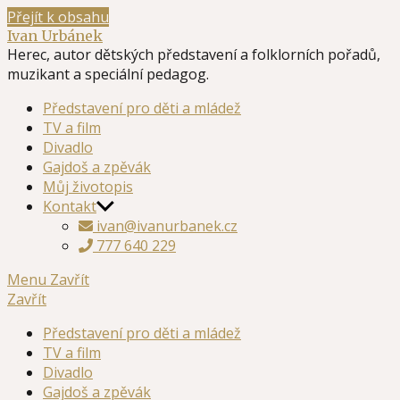
Přejít k obsahu
Ivan Urbánek
Herec, autor dětských představení a folklorních pořadů,
muzikant a speciální pedagog.
Představení pro děti a mládež
TV a film
Divadlo
Gajdoš a zpěvák
Můj životopis
Kontakt
ivan@ivanurbanek.cz
777 640 229
Menu
Zavřít
Zavřít
Představení pro děti a mládež
TV a film
Divadlo
Gajdoš a zpěvák