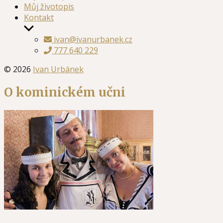
Můj životopis
Kontakt
Zobrazit
podmenu
ivan@ivanurbanek.cz
777 640 229
© 2026
Ivan Urbánek
O kominickém učni